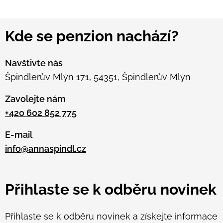
představuje ideální výchozí bod pro turistiku,
zimní sporty i aktivní dovolenou v Krkonoších.
Kde se penzion nachází?
Ubytování si zde užijí také skupiny přátel,
menší firemní akce i hosté hledající pohodové
zázemí v horách.
Navštivte nás
Špindlerův Mlýn 171, 54351, Špindlerův Mlýn
Zavolejte nám
+420 602 852 775
E-mail
info@annaspindl.cz
Přihlaste se k odběru novinek
Přihlaste se k odběru novinek a získejte informace